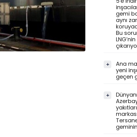
5'e indi
inşacıl
gemi ba
aynı za
koruyaca
Bu soru
LNG’nin
çıkarıyo
Ana mak
+
yeni in
geçen g
Dünyanı
+
Azerbay
yakıtlar
markası
Tersane
geminin 