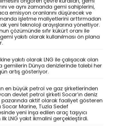
rilmesini öngören çevre kuralları, gemi
arını ve aynı zamanda gemi sahiplerini,
ca emisyon oranlarını düşürecek ve
manda işletme maliyetlerini arttırmadan
k yeni teknoloji arayışlarına yöneltiyor.
nun çözümünde sıfır kükürt oranı ile
 gemi yakıtı olarak kullanılması ön plana
r.
ine yakıtı olarak LNG ile çalışacak olan
şa gemilerin Dünya denizlerinde talebi her
ün artış gösteriyor.
n en büyük petrol ve gaz şirketlerinden
can devlet petrol şirketi Socar’ın deniz
ı pazarında aktif olarak faaliyet gösteren
 Socar Marine, Tuzla Sedef
sinde yeni inşa edilen araç taşıyıcı
ilk LNG yakıt ikmalini gerçekleştirdi.