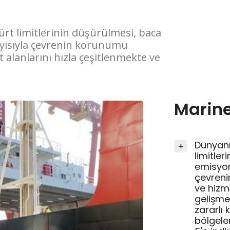
ürt limitlerinin düşürülmesi, baca
layısıyla çevrenin korunumu
 alanlarını hızla çeşitlenmekte ve
Marin
Dünyanı
+
limitler
emisyon
çevreni
ve hizm
gelişme
zararlı 
bölgele